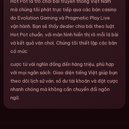
Hot Pot là trò chơi bài truyền thống Việt Nam
mà chúng tôi phát trực tiếp qua các bàn casino
do Evolution Gaming và Pragmatic Play Live
vận hành. Bạn sẽ thấy dealer chia bài theo luật
Hot Pot chuẩn, với màn hình hiển thị rõ mỗi lá bài
và kết quả ván chơi. Chúng tôi thiết lập các bàn
có mức
cược từ vài nghìn đồng đến hàng triệu, phù hợp
với mọi ngân sách. Giao diện tiếng Việt giúp bạn
theo dõi lịch sử ván, số dư tài khoản và đặt cược
nhanh chóng mà không cần chuyển đổi ngôn
ngữ.