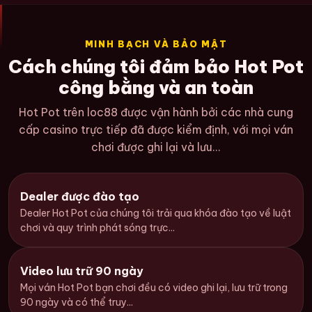
MINH BẠCH VÀ BẢO MẬT
Cách chúng tôi đảm bảo Hot Pot
công bằng và an toàn
Hot Pot trên loc88 được vận hành bởi các nhà cung
cấp casino trực tiếp đã được kiểm định, với mọi ván
chơi được ghi lại và lưu...
Dealer được đào tạo
Dealer Hot Pot của chúng tôi trải qua khóa đào tạo về luật
chơi và quy trình phát sóng trực...
Video lưu trữ 90 ngày
Mọi ván Hot Pot bạn chơi đều có video ghi lại, lưu trữ trong
90 ngày và có thể truy...