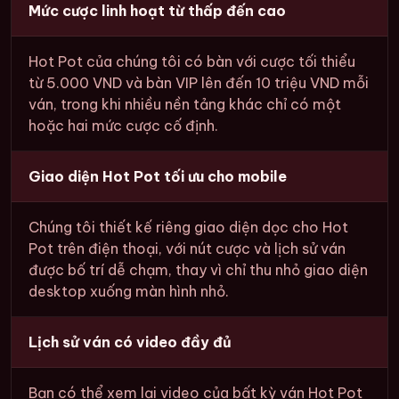
Mức cược linh hoạt từ thấp đến cao
Hot Pot của chúng tôi có bàn với cược tối thiểu
từ 5.000 VND và bàn VIP lên đến 10 triệu VND mỗi
ván, trong khi nhiều nền tảng khác chỉ có một
hoặc hai mức cược cố định.
Giao diện Hot Pot tối ưu cho mobile
Chúng tôi thiết kế riêng giao diện dọc cho Hot
Pot trên điện thoại, với nút cược và lịch sử ván
được bố trí dễ chạm, thay vì chỉ thu nhỏ giao diện
desktop xuống màn hình nhỏ.
Lịch sử ván có video đầy đủ
Bạn có thể xem lại video của bất kỳ ván Hot Pot