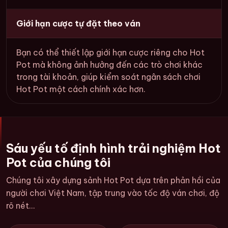
Giới hạn cược tự đặt theo ván
Bạn có thể thiết lập giới hạn cược riêng cho Hot
Pot mà không ảnh hưởng đến các trò chơi khác
trong tài khoản, giúp kiểm soát ngân sách chơi
Hot Pot một cách chính xác hơn.
Sáu yếu tố định hình trải nghiệm Hot
Pot của chúng tôi
Chúng tôi xây dựng sảnh Hot Pot dựa trên phản hồi của
người chơi Việt Nam, tập trung vào tốc độ ván chơi, độ
rõ nét...