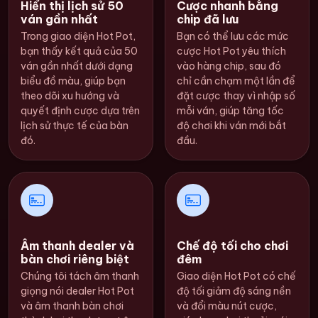
Hiển thị lịch sử 50
Cược nhanh bằng
ván gần nhất
chip đã lưu
Trong giao diện Hot Pot,
Bạn có thể lưu các mức
bạn thấy kết quả của 50
cược Hot Pot yêu thích
ván gần nhất dưới dạng
vào hàng chip, sau đó
biểu đồ màu, giúp bạn
chỉ cần chạm một lần để
theo dõi xu hướng và
đặt cược thay vì nhập số
quyết định cược dựa trên
mỗi ván, giúp tăng tốc
lịch sử thực tế của bàn
độ chơi khi ván mới bắt
đó.
đầu.
Âm thanh dealer và
Chế độ tối cho chơi
bàn chơi riêng biệt
đêm
Chúng tôi tách âm thanh
Giao diện Hot Pot có chế
giọng nói dealer Hot Pot
độ tối giảm độ sáng nền
và âm thanh bàn chơi
và đổi màu nút cược,