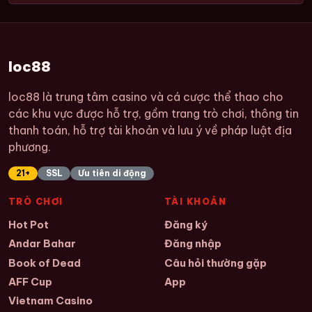
loc88
loc88 là trung tâm casino và cá cược thể thao cho
các khu vực được hỗ trợ, gồm trang trò chơi, thông tin
thanh toán, hỗ trợ tài khoản và lưu ý về pháp luật địa
phương.
21+
SSL
Ưu tiên di động
TRÒ CHƠI
TÀI KHOẢN
Hot Pot
Đăng ký
Andar Bahar
Đăng nhập
Book of Dead
Câu hỏi thường gặp
AFF Cup
App
Vietnam Casino