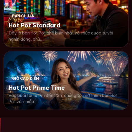
BÀN CHUẨN
Hot Pot Standard
Đây là bàn Hot Pot phổ biến nhất với mức cược từ vài
nghìn đồng, phù...
GIỜ CAO ĐIỂM
Hot Pot Prime Time
Vào buổi tối từ 19h đến 23h, chúng tôi mở thêm bàn Hot
Pot với nhiều...