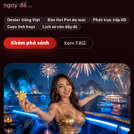
ngay để...
Dealer tiếng Việt
Bàn Hot Pot đa mức
Phát trực tiếp HD
Cược linh hoạt
Lịch sử ván đầy đủ
Khám phá sảnh
Xem FAQ