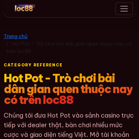
loc88
Trang chủ
Hot Pot - Trò chơi bài dân gian quen thuộc nay có
trên loc88
CATEGORY REFERENCE
Hot Pot - Trò chơi bài
dân gian quen thuộc nay
có trên loc88
Chúng tôi đưa Hot Pot vào sảnh casino trực
tiếp với dealer thật, bàn chơi nhiều mức
cược và giao diện tiếng Việt. Mở tài khoản