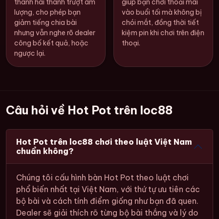
thành hai thanh trượt âm
giúp bạn chơi thoải mái
lượng, cho phép bạn
vào buổi tối mà không bị
giảm tiếng chia bài
chói mắt, đồng thời tiết
nhưng vẫn nghe rõ dealer
kiệm pin khi chơi trên điện
công bố kết quả, hoặc
thoại.
ngược lại.
Câu hỏi về Hot Pot trên loc88
Hot Pot trên loc88 chơi theo luật Việt Nam
chuẩn không?
Chúng tôi cấu hình bàn Hot Pot theo luật chơi
phổ biến nhất tại Việt Nam, với thứ tự ưu tiên các
bộ bài và cách tính điểm giống như bạn đã quen.
Dealer sẽ giải thích rõ từng bộ bài thắng và lý do