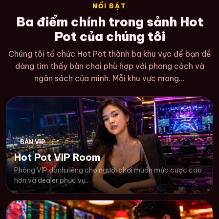
NỔI BẬT
Ba điểm chính trong sảnh Hot
Pot của chúng tôi
Chúng tôi tổ chức Hot Pot thành ba khu vực để bạn dễ
dàng tìm thấy bàn chơi phù hợp với phong cách và
ngân sách của mình. Mỗi khu vực mang...
BÀN VIP
Hot Pot VIP Room
Phòng VIP dành riêng cho người chơi muốn mức cược cao
hơn và dealer phục vụ...