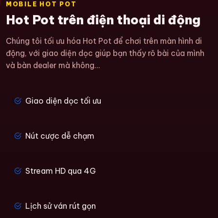
MOBILE HOT POT
Hot Pot trên điện thoại di động
Chúng tôi tối ưu hóa Hot Pot để chơi trên màn hình di
động, với giao diện dọc giúp bạn thấy rõ bài của mình
và bàn dealer mà không...
Giao diện dọc tối ưu
Nút cược dễ chạm
Stream HD qua 4G
Lịch sử ván rút gọn